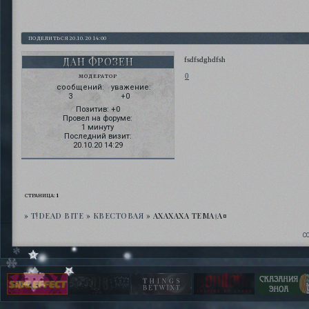
ПОДЕЛИТЬСЯ
20.10.20 14:00
ДАН ФРОЗЕН
fsdfsdghdfsh
0
МОДЕРАТОР
сообщений:
уважение:
3
+0
Позитив:
+0
Провел на форуме:
1 минуту
Последний визит:
20.10.20 14:29
СТРАНИЦА:
1
»
T!DEAD BITE
»
­КВЕСТОВАЯ
»
АХАХАХА ТЕМА†A¤
С