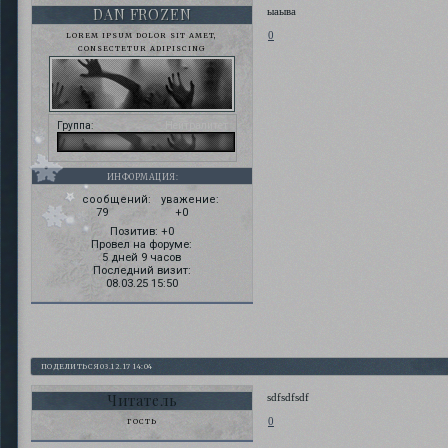
DAN FROZEN
ыаыва
0
LOREM IPSUM DOLOR SIT AMET,
CONSECTETUR ADIPISCING
Группа:
Нейтралитет
ИНФОРМАЦИЯ:
сообщений:
уважение:
79
+0
Позитив:
+0
Провел на форуме:
5 дней 9 часов
Последний визит:
08.03.25 15:50
ПОДЕЛИТЬСЯ
03.12.17 14:04
Читатель
sdfsdfsdf
0
ГОСТЬ